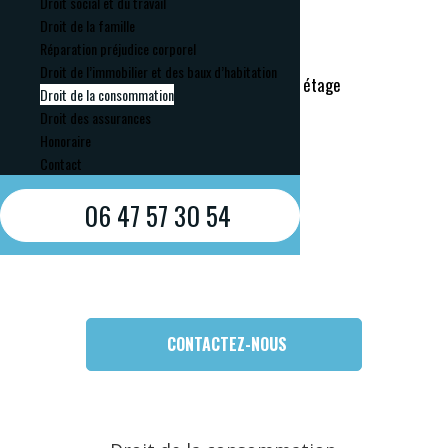
Droit social et du travail
Droit de la famille
Réparation préjudice corporel
Droit de l’immobilier et des baux d’habitation
19 Avenue Victor Hugo, 3ème étage
Droit de la consommation
Porte 10 à 26000 VALENCE
Droit des assurances
Honoraire
Lundi et Vendredi
Contact
de 9h à 12h et de 14h à 17h
06 47 57 30 54
CONTACTEZ-NOUS